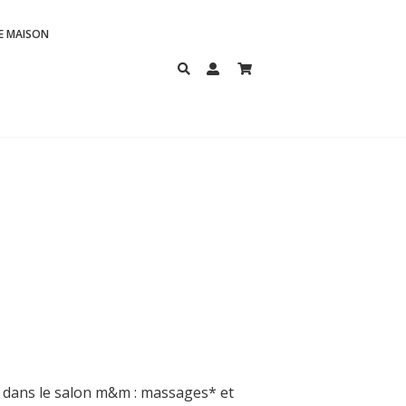
E MAISON
s dans le salon m&m : massages* et