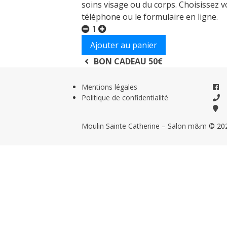
soins visage ou du corps. Choisissez v
Salon de massages m&m
téléphone ou le formulaire en ligne.
1
Actualités m&m
Ajouter au panier
Navigation
BON CADEAU 50€
Boutique en ligne
de
Mentions légales
Massages
Politique de confidentialité
l’article
Soins bien-être
Moulin Sainte Catherine – Salon m&m
© 20
Bons cadeaux
FAQ – salon m&m
AMBRES PRIVÉES
CHAMBRES PRIVÉES