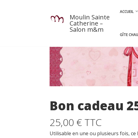
CUEIL
Passer
au
Accueil
ACCUEIL
Moulin Sainte
contenu
Catherine –
Contact
Salon m&m
GÎTE CHA
Pour venir
L’aventure Chaux-chanvre
Autour de nous
L’agenda local
Restaurants
Bon cadeau 2
Les activités près de chez nous
A la rencontre des producteurs locaux
Patrimoine
25,00 € TTC
ASSAGES M&M
Utilisable en une ou plusieurs fois, 