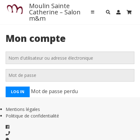
ACCUEIL
Passer
Moulin Sainte
au
Catherine – Salon
Accueil
m&m
contenu
Contact
Mon compte
Pour venir
L’aventure Chaux-chanvre
Autour de nous
L’agenda local
Mot de passe perdu
Restaurants
Les activités près de chez nous
Mentions légales
A la rencontre des producteurs locaux
Politique de confidentialité
Patrimoine
MASSAGES M&M