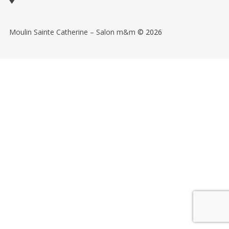
Salon de massages m&m
Moulin Sainte Catherine – Salon m&m
© 2026
Actualités m&m
Boutique en ligne
Massages
Soins bien-être
Bons cadeaux
FAQ – salon m&m
CHAMBRES PRIVÉES
CHAMBRES PRIVÉES