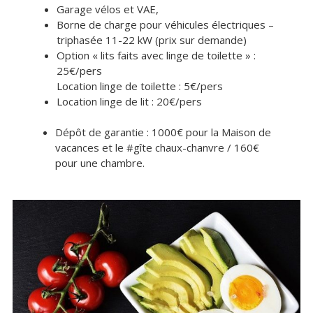
Garage vélos et VAE,
COLOC16
Borne de charge pour véhicules électriques –
triphasée 11-22 kW (prix sur demande)
Coloc16
Option « lits faits avec linge de toilette » :
25€/pers
Amandine en coloc
Location linge de toilette : 5€/pers
Location linge de lit : 20€/pers
Bergamote en coloc
Dépôt de garantie : 1000€ pour la Maison de
vacances et le #gîte chaux-chanvre / 160€
Caramel en coloc
pour une chambre.
Dacquoise en coloc
GÎTE MAISON
GÎTE CHAUX CHANVRE
PETITS+