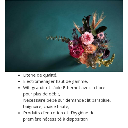
Boutique en ligne
Massages
Soins bien-être
Bons cadeaux
FAQ – salon m&m
Literie de qualité,
CHAMBRES PRIVÉES
Electroménager haut de gamme,
Wifi gratuit et câble Ethernet avec la fibre
CHAMBRES PRIVÉES
pour plus de débit,
Nécessaire bébé sur demande : lit parapluie,
Chambre Melina chez l’habitant
baignoire, chaise haute,
Produits d’entretien et d’hygiène de
chambre Coline chez l’habitant
première nécessité à disposition