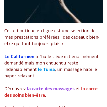
Dacquoise en coloc
GÎTE MAISON
GÎTE CHAUX CHANVRE
Cette boutique en ligne est une sélection de
mes prestations préférées : des cadeaux bien-
PETITS+
être qui font toujours plaisir!
Le Californien
à l’huile tiède est énormément
demandé mais mon chouchou reste
indéniablement
le Tuina
, un massage habillé
hyper relaxant.
Découvrez
la carte des massages
et
la carte
des soins bien-être
.