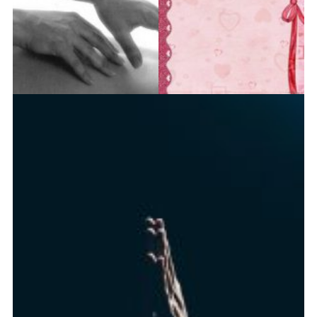
CHAMBRES PRIVÉES
CHAMBRES PRIVÉES
Chambre Melina chez l’habitant
chambre Coline chez l’habitant
COLOC16
Coloc16
Amandine en coloc
Bergamote en coloc
Caramel en coloc