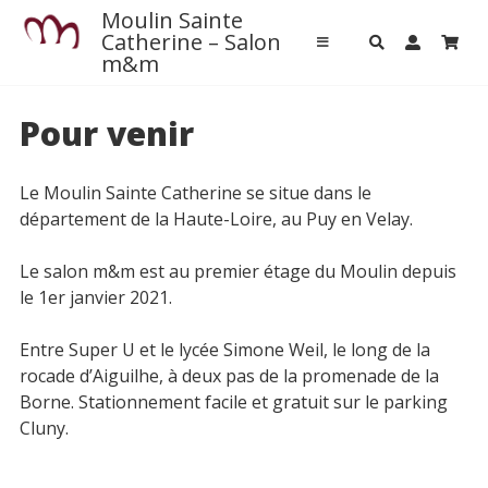
Passer
Moulin Sainte
Accueil
au
Catherine – Salon
m&m
contenu
Contact
Pour venir
Pour venir
Le Moulin Sainte Catherine se situe dans le
L’aventure Chaux-chanvre
département de la Haute-Loire, au Puy en Velay.
Autour de nous
Le salon m&m est au premier étage du Moulin depuis
L’agenda local
le 1er janvier 2021.
Restaurants
Entre Super U et le lycée Simone Weil, le long de la
Les activités près de chez nous
rocade d’Aiguilhe, à deux pas de la promenade de la
A la rencontre des producteurs locaux
Borne. Stationnement facile et gratuit sur le parking
Patrimoine
Cluny.
MASSAGES M&M