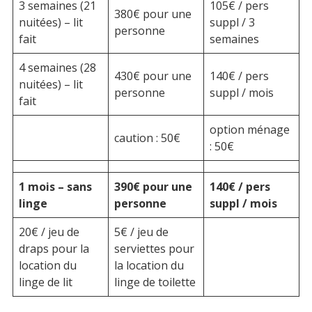
3 semaines (21
105€ / pers
380€ pour une
nuitées) – lit
suppl / 3
personne
fait
semaines
4 semaines (28
430€ pour une
140€ / pers
nuitées) – lit
personne
suppl / mois
fait
option ménage
caution : 50€
: 50€
1 mois – sans
390€ pour une
140€ / pers
linge
personne
suppl / mois
20€ / jeu de
5€ / jeu de
draps pour la
serviettes pour
location du
la location du
linge de lit
linge de toilette