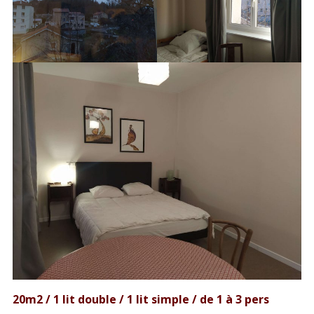
COLOC16
Coloc16
Amandine en coloc
Bergamote en coloc
Caramel en coloc
Dacquoise en coloc
GÎTE MAISON
GÎTE CHAUX CHANVRE
PETITS+
20m2 / 1 lit double / 1 lit simple / de 1 à 3 pers