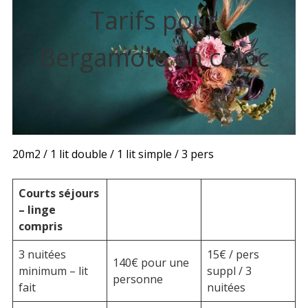
Tarifs pour
Bergamote en coloc
20m2 / 1 lit double / 1 lit simple / 3 pers
Courts séjours
– linge
compris
3 nuitées
15€ / pers
140€ pour une
minimum – lit
suppl / 3
personne
fait
nuitées