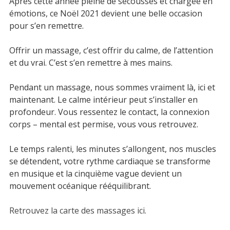
Après cette année pleine de secousses et chargée en
Salon de massages m&m
émotions, ce Noël 2021 devient une belle occasion
pour s’en remettre.
Actualités m&m
Offrir un massage, c’est offrir du calme, de l’attention
Boutique en ligne
et du vrai. C’est s’en remettre à mes mains.
Massages
Pendant un massage, nous sommes vraiment là, ici et
maintenant. Le calme intérieur peut s’installer en
Soins bien-être
profondeur. Vous ressentez le contact, la connexion
corps – mental est permise, vous vous retrouvez.
Bons cadeaux
Le temps ralenti, les minutes s’allongent, nos muscles
se détendent, votre rythme cardiaque se transforme
FAQ – salon m&m
en musique et la cinquième vague devient un
mouvement océanique rééquilibrant.
CHAMBRES PRIVÉES
CHAMBRES PRIVÉES
Retrouvez la carte des
massages ici.