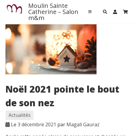
Passer
Moulin Sainte
Accueil
au
Catherine – Salon
m&m
contenu
Contact
Pour venir
L’aventure Chaux-chanvre
Autour de nous
L’agenda local
Noël 2021 pointe le bout
Restaurants
Les activités près de chez nous
de son nez
A la rencontre des producteurs locaux
Patrimoine
Actualités
Le
3 décembre 2021
par
Magali Gauraz
MASSAGES M&M