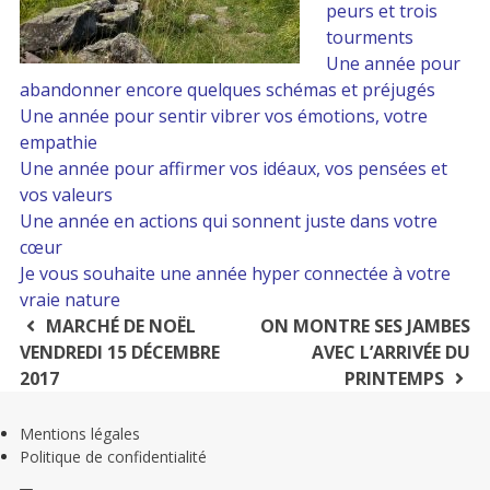
peurs et trois
Salon de massages m&m
tourments
Une année pour
Actualités m&m
abandonner encore quelques schémas et préjugés
Une année pour sentir vibrer vos émotions, votre
Boutique en ligne
empathie
Une année pour affirmer vos idéaux, vos pensées et
Massages
vos valeurs
Une année en actions qui sonnent juste dans votre
Soins bien-être
cœur
Je vous souhaite une année hyper connectée à votre
vraie nature
Bons cadeaux
Navigation
MARCHÉ DE NOËL
ON MONTRE SES JAMBES
VENDREDI 15 DÉCEMBRE
AVEC L’ARRIVÉE DU
FAQ – salon m&m
de
2017
PRINTEMPS
l’article
CHAMBRES PRIVÉES
Mentions légales
CHAMBRES PRIVÉES
Politique de confidentialité