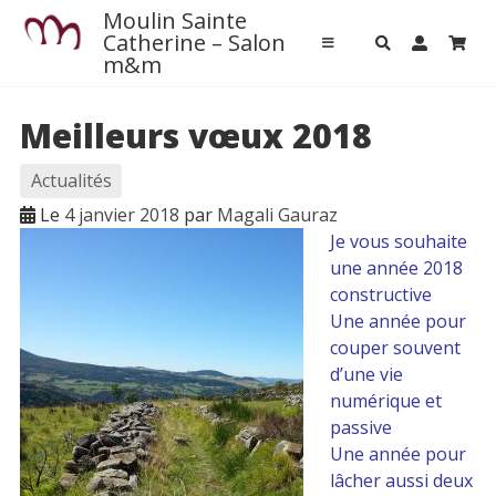
ACCUEIL
Passer
Moulin Sainte
Accueil
au
Catherine – Salon
m&m
contenu
Contact
Meilleurs vœux 2018
Pour venir
Actualités
L’aventure Chaux-chanvre
Le
4 janvier 2018
par
Magali Gauraz
Je vous souhaite
Autour de nous
une année 2018
constructive
L’agenda local
Une année pour
Restaurants
couper souvent
Les activités près de chez nous
d’une vie
A la rencontre des producteurs locaux
numérique et
Patrimoine
passive
Une année pour
MASSAGES M&M
lâcher aussi deux